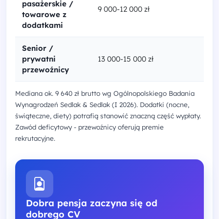
pasażerskie /
9 000-12 000 zł
towarowe z
dodatkami
Senior /
prywatni
13 000-15 000 zł
przewoźnicy
Mediana ok. 9 640 zł brutto wg Ogólnopolskiego Badania
Wynagrodzeń Sedlak & Sedlak (I 2026). Dodatki (nocne,
świąteczne, diety) potrafią stanowić znaczną część wypłaty.
Zawód deficytowy - przewoźnicy oferują premie
rekrutacyjne.
Dobra pensja zaczyna się od
dobrego CV