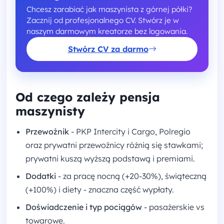
Chcesz zarabiać jak maszynista z górnej półki?
Zacznij od profesjonalnego CV. Stwórz je w
naszym darmowym kreatorze bez logowania.
Stwórz CV za darmo
Od czego zależy pensja
maszynisty
Przewoźnik
- PKP Intercity i Cargo, Polregio
oraz prywatni przewoźnicy różnią się stawkami;
prywatni kuszą wyższą podstawą i premiami.
Dodatki
- za pracę nocną (+20-30%), świąteczną
(+100%) i diety - znaczna część wypłaty.
Doświadczenie i typ pociągów
- pasażerskie vs
towarowe.