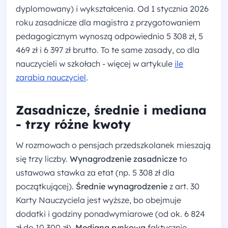
dyplomowany) i wykształcenia. Od 1 stycznia 2026
roku zasadnicze dla magistra z przygotowaniem
pedagogicznym wynoszą odpowiednio 5 308 zł, 5
469 zł i 6 397 zł brutto. To te same zasady, co dla
nauczycieli w szkołach - więcej w artykule
ile
zarabia nauczyciel
.
Zasadnicze, średnie i mediana
- trzy różne kwoty
W rozmowach o pensjach przedszkolanek mieszają
się trzy liczby.
Wynagrodzenie zasadnicze
to
ustawowa stawka za etat (np. 5 308 zł dla
początkującej).
Średnie wynagrodzenie
z art. 30
Karty Nauczyciela jest wyższe, bo obejmuje
dodatki i godziny ponadwymiarowe (od ok. 6 824
zł do 10 300 zł).
Mediana rynkowa
faktycznie