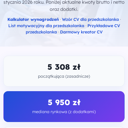
stycznia 2026 roku. Poniżej aktualne kwoty brutto i netto
oraz dodatki.
Kalkulator wynagrodzeń
·
Wzór CV dla przedszkolanka
·
List motywacyjny dla przedszkolanka
·
Przykładowe CV
przedszkolanka
·
Darmowy kreator CV
5 308 zł
początkująca (zasadnicze)
5 950 zł
mediana rynkowa (z dodatkami)