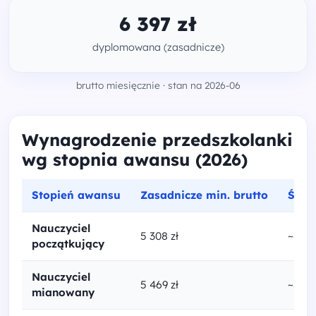
6 397 zł
dyplomowana (zasadnicze)
brutto miesięcznie · stan na 2026-06
Wynagrodzenie przedszkolanki
wg stopnia awansu (2026)
Stopień awansu
Zasadnicze min. brutto
Śred
Nauczyciel
5 308 zł
~6 82
początkujący
Nauczyciel
5 469 zł
~8 06
mianowany