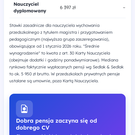
Nauczyciel
6 397 zł
~10 3
dyplomowany
Stawki zasadnicze dla nauczyciela wychowania
przedszkolnego z tytułem magistra i przygotowaniem
pedagogicznym (najwyższa grupa zaszeregowania),
obowiązujące od 1 stycznia 2026 roku. "Średnie
wynagrodzenie" to kwota z art. 30 Karty Nauczyciela
(obejmuje dodatki i godziny ponadwymiarowe). Mediana
rynkowa faktycznie wypłacanych pensji wg Sedlak & Sedlak
to ok. 5 950 zł brutto. W przedszkolach prywatnych pensje
ustalane są umownie, poza Kartą Nauczyciela.
Dobra pensja zaczyna się od
dobrego CV