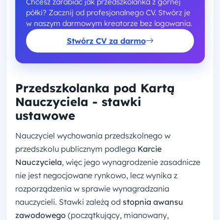
Chcesz zarabiać jak przedszkolanka z górnej
półki? Zacznij od profesjonalnego CV. Stwórz je
w naszym darmowym kreatorze bez logowania.
Stwórz CV za darmo
Przedszkolanka pod Kartą
Nauczyciela - stawki
ustawowe
Nauczyciel wychowania przedszkolnego w
przedszkolu publicznym podlega
Karcie
Nauczyciela
, więc jego wynagrodzenie zasadnicze
nie jest negocjowane rynkowo, lecz wynika z
rozporządzenia w sprawie wynagradzania
nauczycieli. Stawki zależą od
stopnia awansu
zawodowego
(początkujący, mianowany,