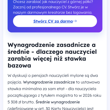
Chcesz zarabiać jak nauczyciel z górnej półki?
Zacznij od profesjonalnego CV. Stwórz je w
naszym darmowym kreatorze bez logowania.
Stwórz CV za darmo
Wynagrodzenie zasadnicze a
średnie - dlaczego nauczyciel
zarabia więcej niż stawka
bazowa
W dyskusji o pensjach nauczycieli mylone są dwa
pojęcia.
Wynagrodzenie zasadnicze
to ustawowa
stawka minimalna za sam etat - dla nauczyciela
początkującego z tytułem magistra to w 2026 roku
5 308 zł brutto.
Średnie wynagrodzenie
(zdefiniowane w art. 30 Karty Nauczyciela) jest