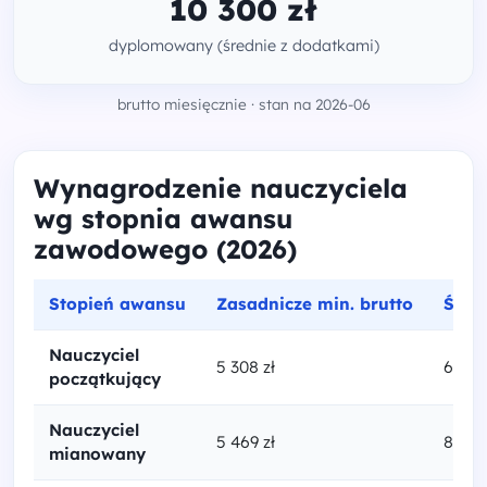
10 300 zł
dyplomowany (średnie z dodatkami)
brutto miesięcznie · stan na 2026-06
Wynagrodzenie nauczyciela
wg stopnia awansu
zawodowego (2026)
Stopień awansu
Zasadnicze min. brutto
Śred
Nauczyciel
5 308 zł
6 717 
początkujący
Nauczyciel
5 469 zł
8 061 
mianowany