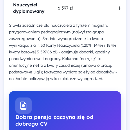
Nauczyciel
6 397 zł
10 30
dyplomowany
Stawki zasadnicze dla nauczyciela z tytułem magistra i
przygotowaniem pedagogicznym (najwyższa grupa
zaszeregowania). Średnie wynagrodzenie to kwota
wynikająca z art. 30 Karty Nauczyciela (120%, 144% i 184%
kwoty bazowej 5 597,86 zł) - obejmuje dodatki, godziny
ponadwymiarowe i nagrody. Kolumna "na rękę" to
orientacyjne netto z kwoty zasadniczej (umowa o pracę,
podstawowe ulgi); faktyczna wypłata zależy od dodatków -
dokładnie policzysz ją w kalkulatorze wynagrodzeń.
Dobra pensja zaczyna się od
dobrego CV