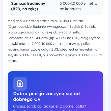
Samozatrudniony
5 000-10 000 zł netto
(B2B, na rękę)
po kosztach
Mediana kuriera na etacie to ok. 6 490 zł brutto
(Ogólnopolskie Badanie Wynagrodzeń Sedlak & Sedlak;
próba ograniczona), na rękę ok. 4 750 zł netto.
Samozatrudnieni kurierzy (np. w DPD na B2B) mają wyższe
stawki brutto - 7 000-10 000 zł - ale pokrywają paliwo,
leasing/amortyzację auta i ZUS, więc realne "na rękę" to
zwykle 5 000-7 000 zł, a u najwydajniejszych 8 000-10 000 zł
netto.
Dobra pensja zaczyna się od
dobrego CV
Chcesz zarabiać jak kurier z górnej półki?