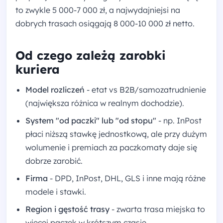
to zwykle 5 000-7 000 zł, a najwydajniejsi na
dobrych trasach osiągają 8 000-10 000 zł netto.
Od czego zależą zarobki
kuriera
Model rozliczeń
- etat vs B2B/samozatrudnienie
(największa różnica w realnym dochodzie).
System "od paczki" lub "od stopu"
- np. InPost
płaci niższą stawkę jednostkową, ale przy dużym
wolumenie i premiach za paczkomaty daje się
dobrze zarobić.
Firma
- DPD, InPost, DHL, GLS i inne mają różne
modele i stawki.
Region i gęstość trasy
- zwarta trasa miejska to
więcej paczek w krótszym czasie.