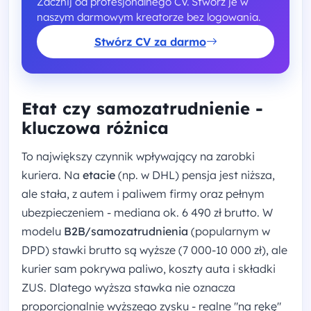
Zacznij od profesjonalnego CV. Stwórz je w
naszym darmowym kreatorze bez logowania.
Stwórz CV za darmo
Etat czy samozatrudnienie -
kluczowa różnica
To największy czynnik wpływający na zarobki
kuriera. Na
etacie
(np. w DHL) pensja jest niższa,
ale stała, z autem i paliwem firmy oraz pełnym
ubezpieczeniem - mediana ok. 6 490 zł brutto. W
modelu
B2B/samozatrudnienia
(popularnym w
DPD) stawki brutto są wyższe (7 000-10 000 zł), ale
kurier sam pokrywa paliwo, koszty auta i składki
ZUS. Dlatego wyższa stawka nie oznacza
proporcjonalnie wyższego zysku - realne "na rękę"