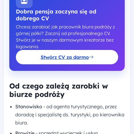
Dobra pensja zaczyna się od
dobrego CV
Chcesz zarabiać jak pracownik biura podróży z
górnej półki? Zacznij od profesjonalnego CV.
Stwórz je w naszym darmowym kreatorze bez
logowania.
Stwórz CV za darmo
Od czego zależą zarobki w
biurze podróży
Stanowisko
- od agenta turystycznego, przez
doradcę i specjalistę ds. turystyki, po kierownika
biura.
Prowizje
- sprzedaż wycieczek i usług