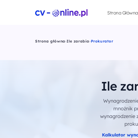
Strona Główna
Strona główna
›
Ile zarabia
›
Prokurator
Ile za
Wynagrodzenie
mnożnik pr
wynagrodzenie z
proku
Kalkulator wyn