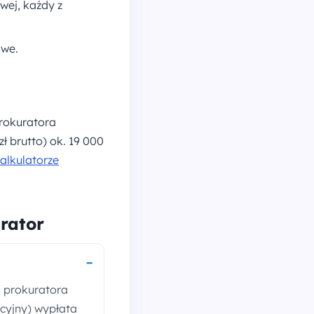
wej, każdy z
owe.
prokuratora
zł brutto) ok. 19 000
alkulatorze
rator
, prokuratora
kcyjny) wypłata