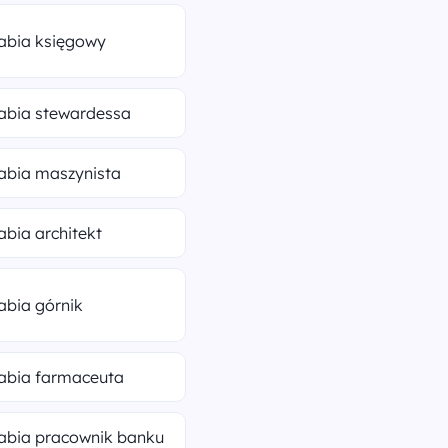
rabia księgowy
rabia stewardessa
rabia maszynista
rabia architekt
rabia górnik
rabia farmaceuta
rabia pracownik banku