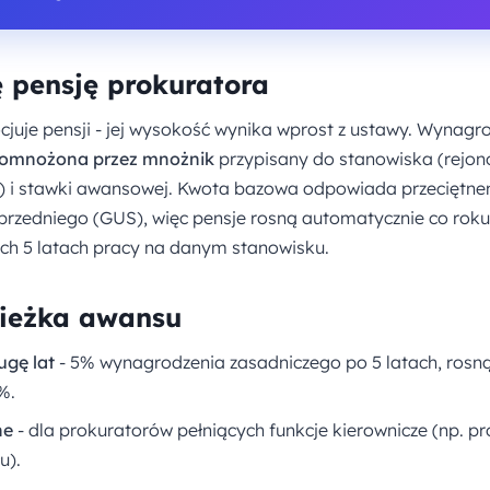
ę pensję prokuratora
cjuje pensji - jej wysokość wynika wprost z ustawy. Wynagr
omnożona przez mnożnik
przypisany do stanowiska (rejo
y) i stawki awansowej. Kwota bazowa odpowiada przeciętn
oprzedniego (GUS), więc pensje rosną automatycznie co roku
ch 5 latach pracy na danym stanowisku.
cieżka awansu
ugę lat
- 5% wynagrodzenia zasadniczego po 5 latach, rosną
%.
ne
- dla prokuratorów pełniących funkcje kierownicze (np. p
u).