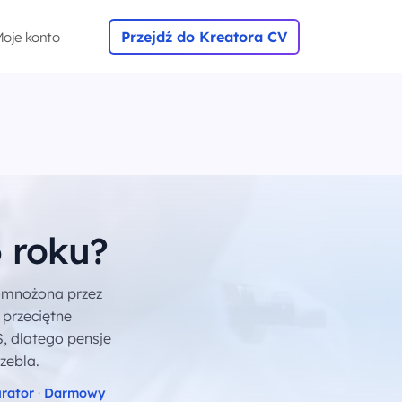
Przejdź do Kreatora CV
oje konto
6 roku?
omnożona przez
 przeciętne
, dlatego pensje
zebla.
rator
·
Darmowy