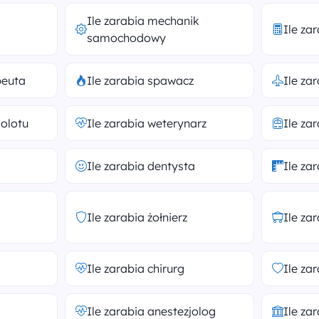
Ile zarabia mechanik
Ile za
samochodowy
peuta
Ile zarabia spawacz
Ile za
molotu
Ile zarabia weterynarz
Ile za
Ile zarabia dentysta
Ile za
Ile zarabia żołnierz
Ile za
Ile zarabia chirurg
Ile za
Ile zarabia anestezjolog
Ile za