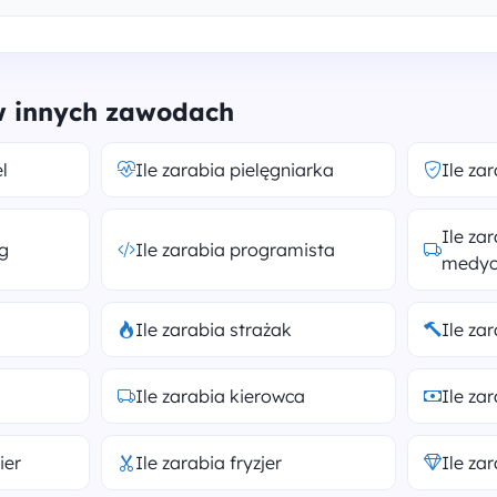
 w innych zawodach
l
Ile zarabia pielęgniarka
Ile za
Ile za
og
Ile zarabia programista
medyc
Ile zarabia strażak
Ile za
Ile zarabia kierowca
Ile za
ier
Ile zarabia fryzjer
Ile za