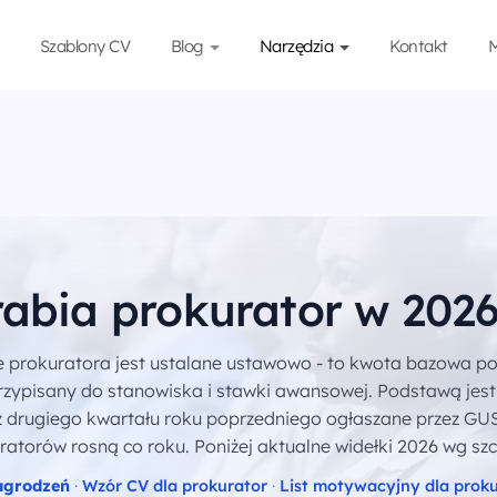
Szablony CV
Blog
Narzędzia
Kontakt
M
rabia prokurator w 202
 prokuratora jest ustalane ustawowo - to kwota bazowa p
zypisany do stanowiska i stawki awansowej. Podstawą jest
 drugiego kwartału roku poprzedniego ogłaszane przez GUS
ratorów rosną co roku. Poniżej aktualne widełki 2026 wg szc
agrodzeń
·
Wzór CV dla prokurator
·
List motywacyjny dla proku