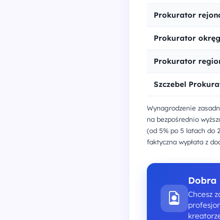
Prokurator rejon
Prokurator okrę
Prokurator regio
Szczebel Prokura
Wynagrodzenie zasadni
na bezpośrednio wyższą
(od 5% po 5 latach do 
faktyczna wypłata z do
Dobra 
Chcesz za
profesjo
kreatorz