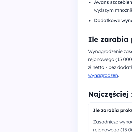
Awans szczeble
wyższym mnożni
Dodatkowe wyna
Ile zarabia
Wynagrodzenie zasad
rejonowego (15 000 z
zł netto - bez doda
wynagrodzeń
.
Najczęściej
Ile zarabia prok
Zasadnicze wynagr
rejonowego (15 00