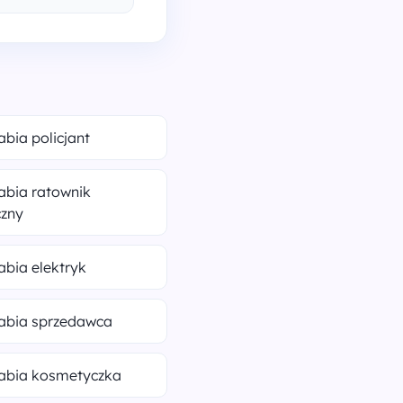
rabia policjant
rabia ratownik
zny
rabia elektryk
rabia sprzedawca
rabia kosmetyczka