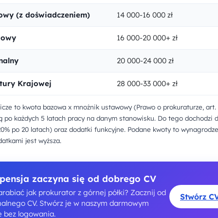
owy (z doświadczeniem)
14 000-16 000 zł
gowy
16 000-20 000+ zł
nalny
20 000-24 000 zł
tury Krajowej
28 000-33 000+ zł
cze to kwota bazowa x mnożnik ustawowy (Prawo o prokuraturze, art.
 po każdych 5 latach pracy na danym stanowisku. Do tego dochodzi d
20% po 20 latach) oraz dodatki funkcyjne. Podane kwoty to wynagrodze
datkami jest wyższa.
pensja zaczyna się od dobrego CV
rabiać jak prokurator z górnej półki? Zacznij od
Stwórz C
nalnego CV. Stwórz je w naszym darmowym
e bez logowania.