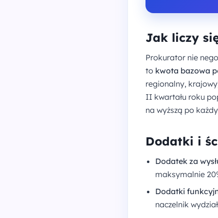
Jak liczy si
Prokurator nie nego
to
kwota bazowa p
regionalny, krajow
II kwartału roku p
na wyższą po każdy
Dodatki i ś
Dodatek za wysł
maksymalnie 20
Dodatki funkcyj
naczelnik wydział